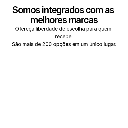
Somos integrados com as 
melhores marcas
Ofereça liberdade de escolha para quem 
recebe!
São mais de 200 opções em um único lugar.
Spotify
Uber
Mc Donalds
Nike
C&A
Adidas
Hering
Ifood
Spotify
Nets
Outback
Starbucks
Spotify
Uber
Mc Donalds