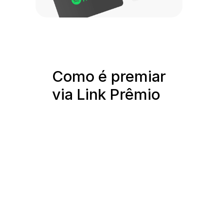
Como é premiar
via Link Prêmio
Transferências em lote para 
maior agilidade transacional.
Sem necessidade de coleta de 
dados pessoais.
Customização do banner